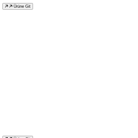
Ürüne Git
İkinci El 150 Ton Hidrolik Sıvama Pres
Çift Tesir