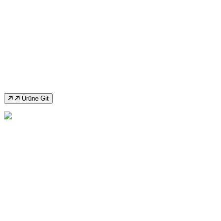
İkinci El Baykal 6 Mm Köşe Kesme
Makinası
Ürüne Git
İkinci El 3 Metre 200 Ton Durmazlar Cnc
Abkant