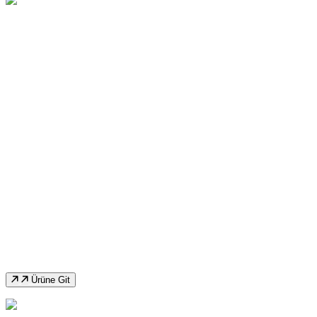
İkinci El Isıtan 3.5 Mm Daire Kesme
Makinası
Ürüne Git