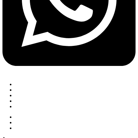
Menu
Anasayfa
Ürünlerimiz
Blog
Servis
İletişim
Menu
Talaşlı İmalat Makinaları
Sac İşleme Makinaları
Yedek Parça ve Aksesuar