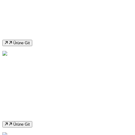
İkinci El 60 Ton Eksantrik Pres
Ürüne Git
İkinci El Baykal 3 Metre 10 Mm Giyotin
Makas
Ürüne Git