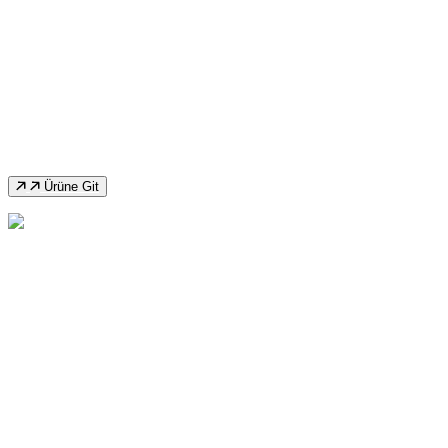
İkinci El Durmazlar Köşe Kesme
Makinası
Ürüne Git