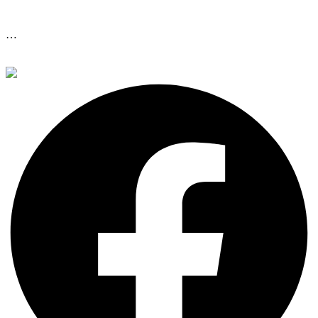
2
3
…
8
Sonraki