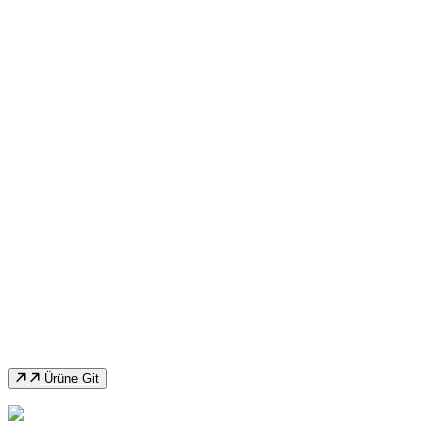
İkinci El Ermaksan 3 Metre 120 Ton Cnc
Abkant
Ürüne Git