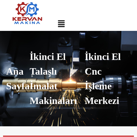
İkinci El
İkinci El
Ana
Talaşlı
Cnc
Sayfa
İmalat
İşleme
Makinaları
Merkezi