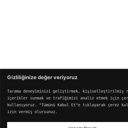
Gizliliğinize değer veriyoruz
Tarama deneyiminizi geliştirmek, kişiselleştirilmiş r
içerikler sunmak ve trafiğimizi analiz etmek için çer
kullanıyoruz. "Tümünü Kabul Et"e tıklayarak çerez kul
izin vermiş olursunuz.