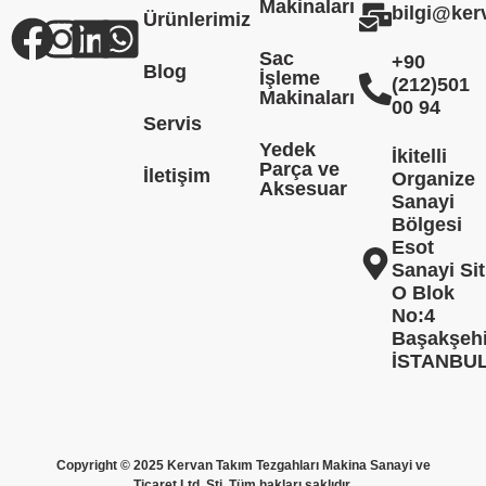
Makinaları
bilgi@ke
Ürünlerimiz
Sac
+90
Blog
İşleme
(212)501
Makinaları
00 94
Servis
Yedek
İkitelli
Parça ve
İletişim
Organize
Aksesuar
Sanayi
Bölgesi
Esot
Sanayi Sit
O Blok
No:4
Başakşehi
İSTANBU
Copyright © 2025 Kervan Takım Tezgahları Makina Sanayi ve
Ticaret Ltd. Şti. Tüm hakları saklıdır.