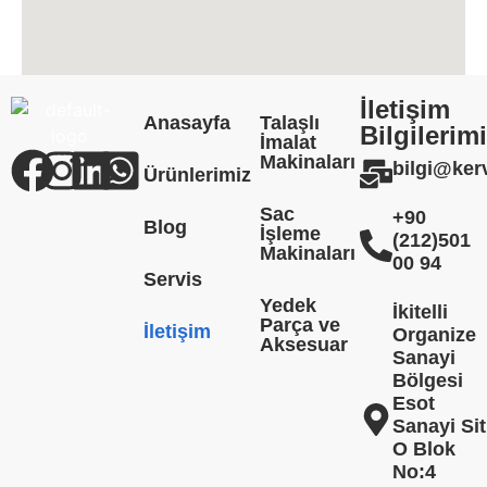
İletişim
Anasayfa
Talaşlı
Bilgilerim
İmalat
Makinaları
bilgi@ke
Ürünlerimiz
Sac
+90
Blog
İşleme
(212)501
Makinaları
00 94
Servis
Yedek
İkitelli
Parça ve
İletişim
Organize
Aksesuar
Sanayi
Bölgesi
Esot
Sanayi Sit
O Blok
No:4