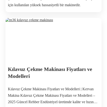
için kullanılan yüksek hassasiyetli bir makinedir.
Günümüzde özellikle servo kılavuz çekme makinası
teknolojisi ile birlikte üretim süreçleri çok daha hızlı ve
hatasız hale gelmiştir. Modern üretim hatlarında kullanılan
akrobat kollu kılavuz çekme makinaları, […]
Kılavuz Çekme Makinası Fiyatları ve
Modelleri
Kılavuz Çekme Makinası Fiyatları ve Modelleri | Kervan
Makina Kılavuz Çekme Makinası Fiyatları ve Modelleri –
2025 Güncel Rehber Endüstriyel üretimde kalite ve hızın