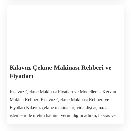
yapan işletmeler için hız, hassasiyet ve tekrarlanabilirlik
sağlayarak üretim kalitesini üst seviyeye taşır. Kervan
Makina; M16 […]
Kılavuz Çekme Makinası Rehberi ve
Fiyatları
Kılavuz Çekme Makinası Fiyatları ve Modelleri – Kervan
Makina Rehberi Kılavuz Çekme Makinası Rehberi ve
Fiyatları Kılavuz çekme makinaları, vida dişi açma
işlemlerinde üretim hattının verimliliğini artıran, hassas ve
dayanıklı endüstriyel ekipmanlardır. Türkiye’de Kervan