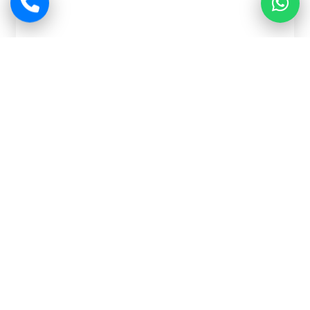
Kılavuz Çekme Makinaları Avantajları
Kılavuz Çekme Makinalarının Avantajları ve Servo
Modeller Kılavuz Çekme Makinalarının Avantajları: Servo
Kılavuz Çekme Makinaları ve Modelleri 1. Kılavuz Çekme
Makinalarının Genel Avantajları Kılavuz çekme makinaları,
manuel diş açma işlemlerine göre daha hassas ve
tekrarlanabilir sonuçlar sunar. Bu makineler sayesinde: Diş
açma hataları minimize edilir Operatör bağımlılığı azalır
Üretim hızı artar İşçilik maliyetleri düşer Parça […]