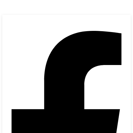
Kervan Makina
bilgi@kervanmakina.com
+90 (212) 501 00 94
+90 (532) 635 62 82