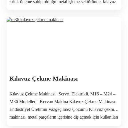
kritik öneme sahip olduğu metal işleme sektöründe, kılavuz
çekme makinası üretimin temel taşlarından biridir. Kervan
Makina, yüksek performanslı M16 kılavuz çekme makinası,
M24 kılavuz çekme makinası ve M36 kılavuz çekme
makinası […]
Kılavuz Çekme Makinası
Kılavuz Çekme Makinası | Servo, Elektrikli, M16 – M24 –
M36 Modelleri | Kervan Makina Kılavuz Çekme Makinası:
Endüstriyel Üretimin Vazgeçilmez Çözümü Kılavuz çekme
makinası, metal parçaların içerisine diş açmak için kullanılan
en önemli endüstriyel makinelerdendir. Özellikle seri üretim