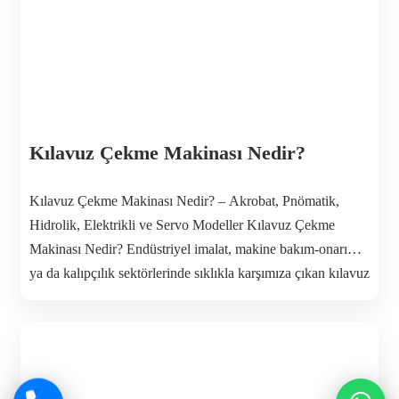
Kılavuz Çekme Makinası Nedir?
Kılavuz Çekme Makinası Nedir? – Akrobat, Pnömatik,
Hidrolik, Elektrikli ve Servo Modeller Kılavuz Çekme
Makinası Nedir? Endüstriyel imalat, makine bakım-onarım
ya da kalıpçılık sektörlerinde sıklıkla karşımıza çıkan kılavuz
çekme makinası, döşenmiş ya da monte edilmiş parçalar
üzerinde diş (kılavuz) açma işlemini pratik, hızlı ve kontrollü
şekilde yapan bir tezgâhtır. Özellikle raybalama, perçinleme,
kalıp içi detay […]