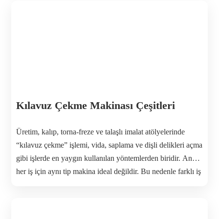
Makina servo elektrikli ve havalı kılavuz çekme
makinelerinin ithalatını gerçekleştirmekte olup satış, teknik
servis ve yedek parça hizmetlerini de sağlamaktadır. Kılavuz
[…]
Kılavuz Çekme Makinası Çeşitleri
Üretim, kalıp, torna-freze ve talaşlı imalat atölyelerinde
“kılavuz çekme” işlemi, vida, saplama ve dişli delikleri açma
gibi işlerde en yaygın kullanılan yöntemlerden biridir. Ancak
her iş için aynı tip makina ideal değildir. Bu nedenle farklı iş
ihtiyaçlarına göre çeşitli kılavuz çekme makinası tipleri
geliştirilmiştir. Aşağıda en yaygın tipleri ve kullanım
alanlarını bulabilirsiniz. 1. Akrobat (Esnek […]