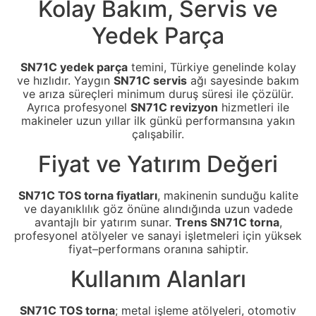
Kolay Bakım, Servis ve
Yedek Parça
SN71C yedek parça
temini, Türkiye genelinde kolay
ve hızlıdır. Yaygın
SN71C servis
ağı sayesinde bakım
ve arıza süreçleri minimum duruş süresi ile çözülür.
Ayrıca profesyonel
SN71C revizyon
hizmetleri ile
makineler uzun yıllar ilk günkü performansına yakın
çalışabilir.
Fiyat ve Yatırım Değeri
SN71C TOS torna fiyatları
, makinenin sunduğu kalite
ve dayanıklılık göz önüne alındığında uzun vadede
avantajlı bir yatırım sunar.
Trens SN71C torna
,
profesyonel atölyeler ve sanayi işletmeleri için yüksek
fiyat–performans oranına sahiptir.
Kullanım Alanları
SN71C TOS torna
; metal işleme atölyeleri, otomotiv