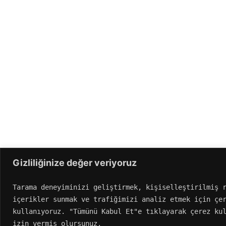
Gizliliğinize değer veriyoruz
Tarama deneyiminizi geliştirmek, kişiselleştirilmiş r
içerikler sunmak ve trafiğimizi analiz etmek için çer
kullanıyoruz. "Tümünü Kabul Et"e tıklayarak çerez kul
izin vermiş olursunuz.