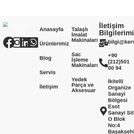
İletişim
Anasayfa
Talaşlı
Bilgilerim
İmalat
Makinaları
bilgi@ke
Ürünlerimiz
Sac
+90
Blog
İşleme
(212)501
Makinaları
00 94
Servis
Yedek
İkitelli
Parça ve
İletişim
Organize
Aksesuar
Sanayi
Bölgesi
Esot
Sanayi Sit
O Blok
No:4
Başakşehi