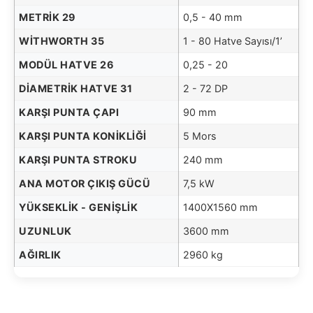
METRIK 29
0,5 - 40 mm
WITHWORTH 35
1 - 80 Hatve Sayısı/1’
MODÜL HATVE 26
0,25 - 20
DIAMETRIK HATVE 31
2 - 72 DP
KARŞI PUNTA ÇAPI
90 mm
KARŞI PUNTA KONIKLIĞI
5 Mors
KARŞI PUNTA STROKU
240 mm
ANA MOTOR ÇIKIŞ GÜCÜ
7,5 kW
YÜKSEKLIK - GENIŞLIK
1400X1560 mm
UZUNLUK
3600 mm
AĞIRLIK
2960 kg