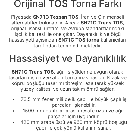
Orijinal TOS Torna Farkı
Piyasada
SN71C Tezsan TOS
, İran ve Çin menşeli
alternatifler bulunabilir. Ancak
SN71C Trens TOS
,
orijinal lisanslı üretimi ve Avrupa standartlarındaki
işçilik kalitesi ile öne çıkar. Dayanıklılık ve ölçü
hassasiyeti açısından
SN71C TOS torna
kullanıcıları
tarafından tercih edilmektedir.
Hassasiyet ve Dayanıklılık
SN71C Trens TOS
, ağır iş yüklerine uygun olarak
tasarlanmış üniversal bir torna makinasıdır. Kızak ve
köprü boşluğu tasarımı titreşimi azaltarak yüksek
yüzey kalitesi ve uzun takım ömrü sağlar.
73,5 mm fener mili delik çapı ile büyük çaplı iş
parçaları işlenebilir.
1500 mm puntalar arası mesafe uzun ve ağır
parçalar için uygundur.
420 mm araba üstü ve 960 mm köprü boşluğu
çapı ile çok yönlü kullanım sunar.