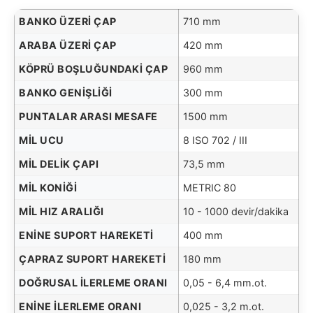
BANKO ÜZERI ÇAP
710 mm
ARABA ÜZERI ÇAP
420 mm
KÖPRÜ BOŞLUĞUNDAKI ÇAP
960 mm
BANKO GENIŞLIĞI
300 mm
PUNTALAR ARASI MESAFE
1500 mm
MIL UCU
8 ISO 702 / III
MIL DELIK ÇAPI
73,5 mm
MIL KONIĞI
METRIC 80
MIL HIZ ARALIĞI
10 - 1000 devir/dakika
ENINE SUPORT HAREKETI
400 mm
ÇAPRAZ SUPORT HAREKETI
180 mm
DOĞRUSAL İLERLEME ORANI
0,05 - 6,4 mm.ot.
ENINE İLERLEME ORANI
0,025 - 3,2 m.ot.