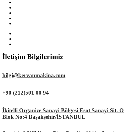
Menu
Anasayfa
Ürünlerimiz
Blog
Servis
İletişim
Menu
Talaşlı İmalat Makinaları
Sac İşleme Makinaları
Yedek Parça ve Aksesuar
İletişim Bilgilerimiz
bilgi@kervanmakina.com
+90 (212)501 00 94
İkitelli Organize Sanayi Bölgesi Esot Sanayi Sit. O
Blok No:4 Başakşehir/İSTANBUL