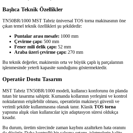
Başlıca Teknik Özellikler
TN50BR/1000 MST Tabriz üniversal TOS torna makinasının öne
çıkan temel teknik özellikleri şu şekildedir:
Puntalar arası mesafe:
1000 mm
Çevirme çapı:
500 mm
Fener mili delik çapı:
52 mm
Araba üzeri çevirme çapı:
270 mm
Bu teknik değerler, makinenin orta ve büyük çaplı iş parçalarının
işlenmesinde yeterli kapasite sunduğunu göstermektedir.
Operatör Dostu Tasarım
MST Tabriz TN50BR/1000 modeli, kullanıcı konforunu ön planda
tutan bir tasarıma sahiptir. Kumanda kollarının yerleşimi ve kontrol
noktalarının erişilebilir olması, operatörün makineyi güvenli ve
verimli şekilde kullanmasına olanak tanır. Klasik
TOS torna
yapısına alışık olan kullanıcılar için adaptasyon süresi oldukça
kısadır.
Bu durum, üretim sürecinde zaman kaybını azaltırken hata oranını
da düşürür. Daha kontrollü bir çalışma ortamı, işletmelerin kalite