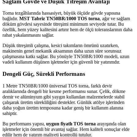
Sağlam Gövde ve Düşük Titreşim Avantajı
Torna tezgâhlarında hassasiyet, büyük ölçüde gövde yapısına
bağlıdır.
MST Tabriz TN50BR/1000 TOS torna
, ağır ve sağlam
döküm gövdesi sayesinde titreşimi minimum seviyede tutar. Bu
özellik, hem yüzey kalitesini artırır hem de ölçü toleranslarının daha
rahat yakalanmasını sağlar.
Düşük titreşimli çalışma, kesici takımların ömrünü uzatırken,
makinenin genel mekanik aksamının daha uzun süre sorunsuz
çalışmasına katkı sağlar. Bu yönüyle TN50BR/1000 modeli, uzun
vadeli kullanım düşünen işletmeler için güvenli bir yatırımdır.
Dengeli Güç, Sürekli Performans
1 Metre TN50BR/1000 üniversal TOS torna, farklı devir
aralıklarında dengeli bir kesme performansı sunar. Çelik, dökme
demir ve alüminyum gibi yaygın kullanılan malzemelerde stabil
çalışarak üretim sürekliliğini destekler. Günlük atölye işlerinden
daha yoğun üretim temposuna kadar geniş bir kullanım alanına
sahiptir.
Bu performans yapısı,
uygun fiyatlı TOS torna
arayışında olan
işletmeler için önemli bir avantaj sağlar. Hem kaliteli sonuçlar elde
edilir hem de yatırım maliyeti kontrollü tutulur.