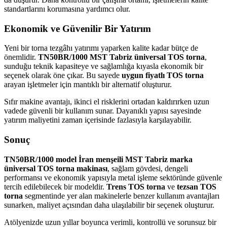
standartlarını korumasına yardımcı olur.
Ekonomik ve Güvenilir Bir Yatırım
Yeni bir torna tezgâhı yatırımı yaparken kalite kadar bütçe de
önemlidir.
TN50BR/1000 MST Tabriz üniversal TOS torna
,
sunduğu teknik kapasiteye ve sağlamlığa kıyasla ekonomik bir
seçenek olarak öne çıkar. Bu sayede
uygun fiyatlı TOS torna
arayan işletmeler için mantıklı bir alternatif oluşturur.
Sıfır makine avantajı, ikinci el risklerini ortadan kaldırırken uzun
vadede güvenli bir kullanım sunar. Dayanıklı yapısı sayesinde
yatırım maliyetini zaman içerisinde fazlasıyla karşılayabilir.
Sonuç
TN50BR/1000 model İran menşeili MST Tabriz marka
üniversal TOS torna makinası
, sağlam gövdesi, dengeli
performansı ve ekonomik yapısıyla metal işleme sektöründe güvenle
tercih edilebilecek bir modeldir.
Trens TOS torna
ve
tezsan TOS
torna
segmentinde yer alan makinelerle benzer kullanım avantajları
sunarken, maliyet açısından daha ulaşılabilir bir seçenek oluşturur.
Atölyenizde uzun yıllar boyunca verimli, kontrollü ve sorunsuz bir