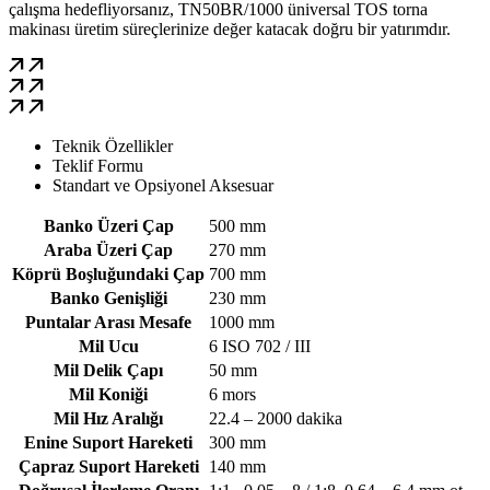
çalışma hedefliyorsanız, TN50BR/1000 üniversal TOS torna
makinası üretim süreçlerinize değer katacak doğru bir yatırımdır.
İletişime Geç
Katalog İncele
WhatsApp'tan Sor
Teknik Özellikler
Teklif Formu
Standart ve Opsiyonel Aksesuar
Banko Üzeri Çap
500 mm
Araba Üzeri Çap
270 mm
Köprü Boşluğundaki Çap
700 mm
Banko Genişliği
230 mm
Puntalar Arası Mesafe
1000 mm
Mil Ucu
6 ISO 702 / III
Mil Delik Çapı
50 mm
Mil Koniği
6 mors
Mil Hız Aralığı
22.4 – 2000 dakika
Enine Suport Hareketi
300 mm
Çapraz Suport Hareketi
140 mm