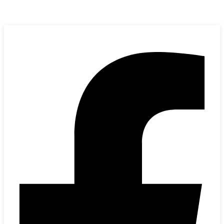
Kervan Makina
bilgi@kervanmakina.com
+90 (212) 501 00 94
+90 (532) 635 62 82