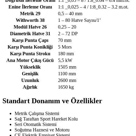
Doğrusal İlerleme Oranı
1:1 _0,05 – 8 / 1:8_0.64 – 6.4 mm.ot.
Enine İlerleme Oranı
1:1 _0,025 – 4 / 1:8_0.32 – 3.2 m.ot.
Metrik 29
0,5 – 40 mm
Withworth 38
1 – 80 Hatve Sayısı/1’
Modül Hatve 26
0,25 – 20
Diametrik Hatve 31
2 – 72 DP
Karşı Punta Çapı
70 mm
Karşı Punta Konikliği
5 Mors
Karşı Punta Stroku
180 mm
Ana Motor Çıkış Gücü
5,5 kW
Yükseklik
1505 mm
Genişlik
1100 mm
Uzunluk
2600 mm
Ağırlık
1650 kg
Standart Donanım ve Özellikler
Metrik Çalışma Sistemi
Sağ Taraftan Sport Hareket Kolu
Seri Otomatik Sistemi
Soğutma Haznesi ve Motoru
CE Elektrik Emniyet Sistemi