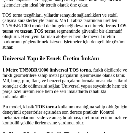
işletmeler için ideal bir tercih olarak öne çıkar.
TOS torna tezgâhları, yıllardır sanayide sağlamlıkları ve stabil
çalışma karakterleriyle tanınır. MST Tabriz tarafından üretilen
TN50BR/1000 modeli de bu geleneği devam ettirerek,
trens TOS
torna
ve
tezsan TOS torna
segmentinde güvenilir bir alternatif
oluşturur. Hem yeni kurulan atölyeler hem de mevcut üretim
parkurunu güçlendirmek isteyen işletmeler için dengeli bir çözüm
sunar.
Üniversal Yapı ile Esnek Üretim İmkânı
1 Metre TN50BR/1000 üniversal TOS torna
, farklı ölçülerde ve
farklı geometrilere sahip metal parçaların işlenmesine olanak tanır.
Mil, burç, pim, flanş ve benzeri parçaların tornalanmasında istikrarlı
sonuçlar elde edilmesini sağlar. Üniversal yapısı sayesinde hem tek
parça özel üretimlerde hem de seri imalatlarda rahatlıkla
kullanılabilir.
Bu model, klasik
TOS torna
kullanım mantığına sahip olduğu için
deneyimli operatörler açısından son derece pratiktir. Kontrol
mekanizmalarının sade ve anlaşılır olması, üretim sürecinin hızlı ve
kontrollü şekilde ilerlemesine yardımcı olur.