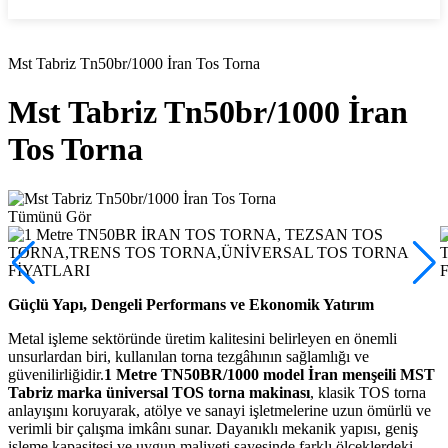
İletişime Geç
Ana Sayfa
Talaşlı İmalat Makinaları
Mst Tabriz Tn50br/1000 İran Tos Torna
Mst Tabriz Tn50br/1000 İran
Tos Torna
Tümünü Gör
Güçlü Yapı, Dengeli Performans ve Ekonomik Yatırım
Metal işleme sektöründe üretim kalitesini belirleyen en önemli
unsurlardan biri, kullanılan torna tezgâhının sağlamlığı ve
güvenilirliğidir.
1 Metre
TN50BR/1000 model İran menşeili MST
Tabriz marka üniversal TOS torna makinası
, klasik TOS torna
anlayışını koruyarak, atölye ve sanayi işletmelerine uzun ömürlü ve
verimli bir çalışma imkânı sunar. Dayanıklı mekanik yapısı, geniş
işleme kapasitesi ve uygun maliyeti sayesinde farklı ölçeklerdeki