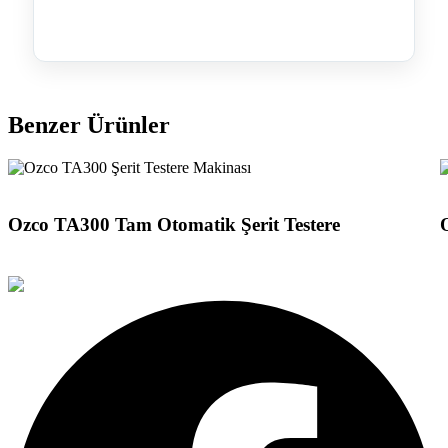
Benzer Ürünler
Detayları Gör
D
Ozco TA300 Tam Otomatik Şerit Testere