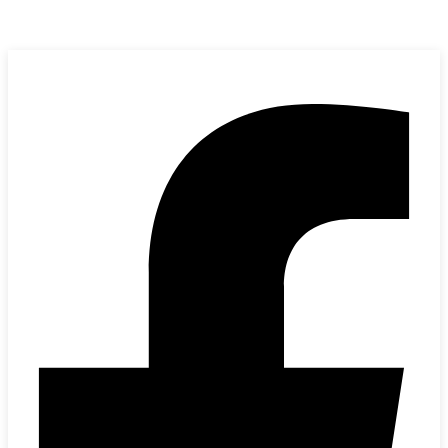
Kervan Makina
bilgi@kervanmakina.com
+90 (212) 501 00 94
+90 (532) 635 62 82