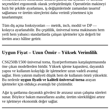
seçenekleri ergonomik olarak yerleştirilmiştir. Operatörün makineyi
hızlı bir şekilde ayarlaması, iş değişimlerinde zamandan tasarruf
sağlaması ve üretim süreçlerini daha verimli yönetmesi için
tasarlanmıştır.
Tüm diş açma fonksiyonları — metrik, inch, modül ve DP —
kolayca ayarlanabilir. Bu çeşitlilik, üniversal torna makinasını hem
yerli hem yabancı standartlarda çalışan işletmeler için değerli bir
üretim aracı hâline getirir.
Uygun Fiyat – Uzun Ömür – Yüksek Verimlilik
CS6250B/1500 üniversal torna, fiyat/performans karşılaştırmasında
öne çıkan modellerden biridir. Yüksek işleme kapasitesi, dayanıklı
yapısı ve kullanım kolaylığı ile işletmelere uzun vadeli avantaj
sağlar. Hem yatırım maliyeti düşük hem de kullanım ömrü yüksektir.
Bu nedenle
uygun fiyatlı ve kaliteli üniversal torna
arayan
işletmeler için oldukça avantajlı bir çözümdür.
Ağır iş şartlarına dayanıklı gövdesi ile arızasız uzun çalışma süreleri
sunar. Böylece bakım masraflarını azaltır, üretim sürekliliğini artırır
ve işletmeye ekonomik değer sağlar.