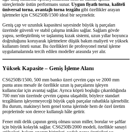
süreçlerinde üstün performans sunar.
Uygun fiyatlı torna
,
kaliteli
üniversal torna
,
avantajlı torna tezgâhı
gibi özellikler arayan
işletmeler için CS6250B/1500 ideal bir seçenektir.
Geniş çap ve uzunluk kapasitesi sayesinde büyük iş parçaları
üzerinde güvenli ve stabil çalışma imkânı sağlar. Sağlam gövde
yapısı, sertleştirilmiş ve taşlanmış kızak sistemi, uzun yıllar boyunca
doğruluğunu koruyarak işletmelere düşük bakım maliyeti ve yüksek
kullanım ömrü sunar. Bu özellikleri ile profesyonel metal işleme
uygulamalarında tercih edilen modeller arasında yer alır.
Yüksek Kapasite – Geniş İşleme Alanı
CS6250B/1500, 500 mm banko üzeri çevrim çapı ve 2000 mm
punta arası mesafe ile özellikle uzun iş parçalarını işleyen
kullanıcılar için avantaj sağlar. Ayrıca köprü boşluğu çıkarıldığında
700 mm’nin üzerinde çevrim çapına ulaşabilir, böylece standart
tezgâhların işleyemeyeceği büyük çaplı parçalar rahatlıkla işlenebilir.
Bu durum, makineyi hem genel torna işlerinde hem de özel üretim
projelerinde son derece kullanışlı hâle getirir.
Fener mili delik çapının geniş olması uzun miller, borular ve şaftlar
için büyük kolaylık sağlar. CS6250B/2000 modeli, özellikle sanayi