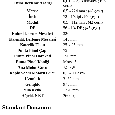
0,012 - 2,73 mm/dev ; (93
Enine İlerleme Aralığı
çeşit)
Metric
0,5 - 224 mm ; (48 çeşit)
İnch
72 - 1/8 tpi ; (46 çeşit)
Modül
0,5 - 112 mm ; (42 çeşit)
DP
56 - 1/4 DP ; (45 çeşit)
Enine İlerleme Mesafesi
320 mm
Kalemlik İlerleme Mesafesi
145 mm
Katerlik Ebatı
25 x 25 mm
Punta Pinol Çapı
75 mm
Punta Pinol Hareketi
150 mm
Punta Pinol Koniği
Morse 5
Ana Motor Gücü
7,5 kW
Rapid ve Su Motoru Gücü
0,3 - 0,12 kW
Uzunluk
3132 mm
Genişlik
975 mm
Yükseklik
1270 mm
Ağırlık NET
2600 kg
Standart Donanım