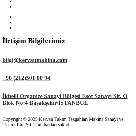
Servis
İletişim
Menu
Talaşlı İmalat Makinaları
Sac İşleme Makinaları
Yedek Parça ve Aksesuar
İletişim Bilgilerimiz
bilgi@kervanmakina.com
+90 (212)501 00 94
İkitelli Organize Sanayi Bölgesi Esot Sanayi Sit. O
Blok No:4 Başakşehir/İSTANBUL
Copyright © 2025 Kervan Takım Tezgahları Makina Sanayi ve
Ticaret Ltd. Şti. Tüm hakları saklıdır.