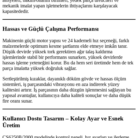
atölyeleri, bakım-onarım birimleri, yedek parça üreticileri ve
mekanik imalat yapan işletmelerin ihtiyaçlarını karşılayacak
kapasitededir.
Hassas ve Güçlü Çalışma Performansı
Makinenin güçlü motor yapısı ve 24 kademeli hız seçeneği, farklı
malzemelerde optimum kesme şartlarını elde etmeye imkân tanır.
Düşük devirde yüksek tork gerektiren ağır talaş kaldırma
işlemlerinde stabil bir performans sunarken, yüksek devirlerde
hassas işleme yeteneğini korur. Bu da hem seri üretimde hem de tek
parça imalatta yüksek doğruluk sağlar.
Sertleştirilmiş kızaklar, dayanıklı döküm gövde ve hassas ölçüm
sistemleri, iş parçasındaki vibrasyonu en aza indirerek yüzey
kalitesini artırır. İş parçasının daha düzgün işlenmesini sağlayan bu
yapısal avantajlar, kullanıcıya daha kaliteli sonuçlar ve daha düşük
fire oranı sunar.
Kullanıcı Dostu Tasarım – Kolay Ayar ve Esnek
Üretim
CS6250B/2000 modelinde kontrol paneli, hız ayarları ve ilerleme