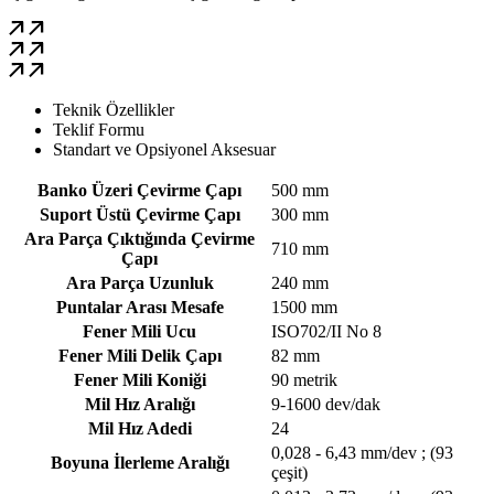
İletişime Geç
Katalog İncele
WhatsApp'tan Sor
Teknik Özellikler
Teklif Formu
Standart ve Opsiyonel Aksesuar
Banko Üzeri Çevirme Çapı
500 mm
Suport Üstü Çevirme Çapı
300 mm
Ara Parça Çıktığında Çevirme
710 mm
Çapı
Ara Parça Uzunluk
240 mm
Puntalar Arası Mesafe
1500 mm
Fener Mili Ucu
ISO702/II No 8
Fener Mili Delik Çapı
82 mm
Fener Mili Koniği
90 metrik
Mil Hız Aralığı
9-1600 dev/dak
Mil Hız Adedi
24
0,028 - 6,43 mm/dev ; (93
Boyuna İlerleme Aralığı
çeşit)