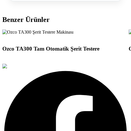
Benzer Ürünler
Detayları Gör
D
Ozco TA300 Tam Otomatik Şerit Testere