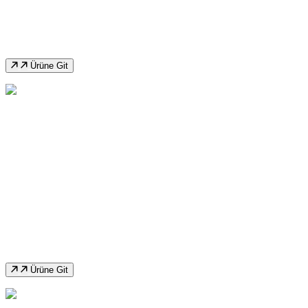
Ozco TS300 Yarı Otomatik Şerit Testere
Makinası
Ürüne Git
Ozco T200 Şerit Testere Makinası
Ürüne Git