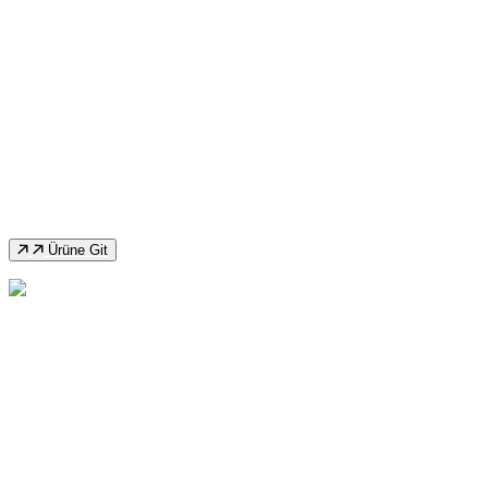
Ozco T153DC Şerit Testere Makinası
Ürüne Git