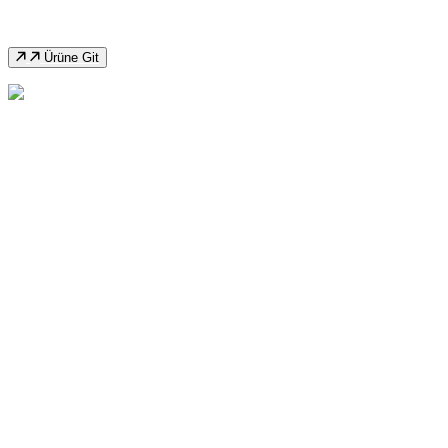
Testere Makinası
Ürüne Git
Ayd 200Gt Sulu Kesim Açılı Şerit Testere
Makinası