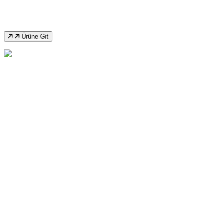
Ozco T125DC Şerit Testere Makinası
Ürüne Git
Aydın Ayd225gt Sulu Kesim Açılı Şerit