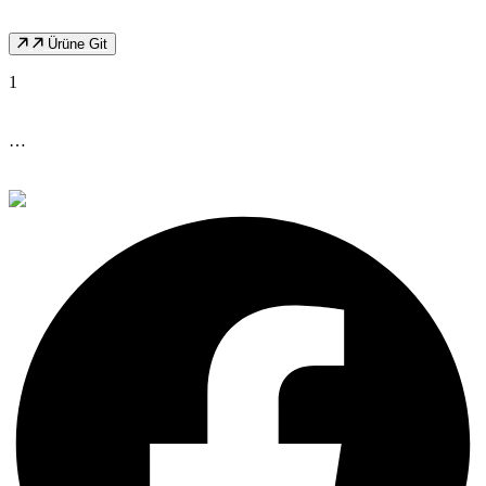
Ürüne Git
Sayfalar
1
2
3
…
5
Sonraki