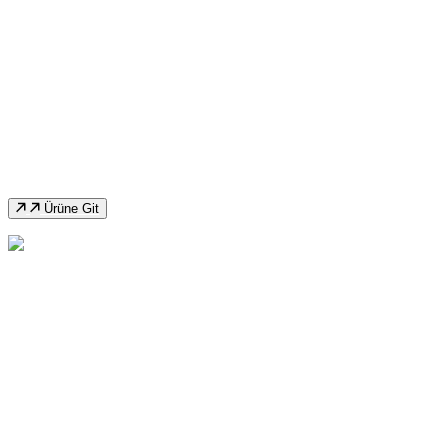
Ozco TS300M Yarı Otomatik Açılı Şerit
Testere Makinası
Ürüne Git