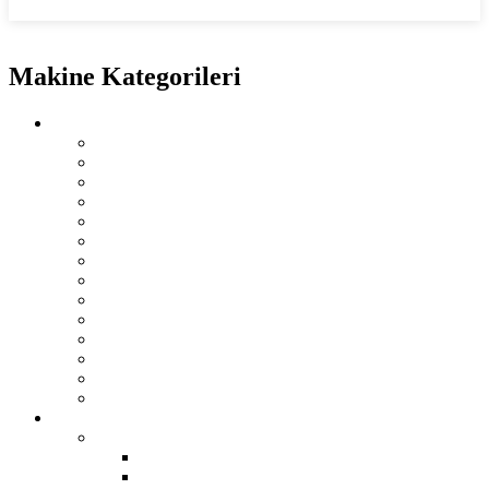
İletişime Geç
Ana Sayfa
Makine Kategorileri
Sac İşleme Makinaları
+
Abkant Pres
Boru Profil Büküm Makinaları
Caka Kenet Makinası
Daire Kesme Makası
Eksantrik Pres
Fiber Lazer Kesim
Giyotin Makas
Hidrolik Pres
Kollu Giyotin Makas
Kombine Makas
Kordon Makinası
Köşe Kesme
Kurtağzı Açma Makinası
Silindir
Talaşlı İmalat Makinaları
+
Bileme
+
Freze Ucu Bileme
Matkap Ucu Bileme