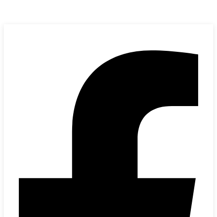
Kervan Makina
bilgi@kervanmakina.com
+90 (212) 501 00 94
+90 (532) 635 62 82