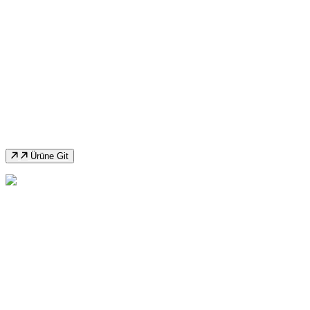
Ozco TS275D Yarı Otomatik Açılı Şerit
Testere
Ürüne Git