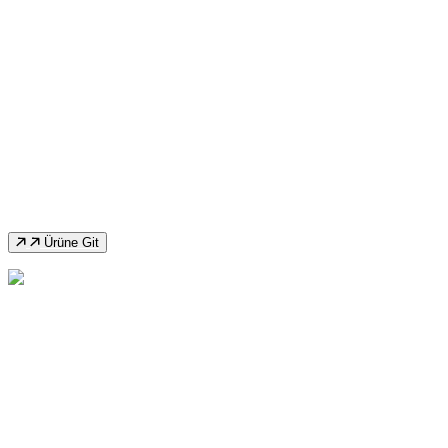
Ozco TA300 Tam Otomatik Şerit Testere
Ürüne Git