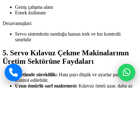
Geniş çalışma alanı
Esnek kullanım
Dezavantajları:
Servo sistemlerin sunduğu hassas tork ve hız kontrolü
sınırlıdır
5. Servo Kılavuz Çekme Makinalarının
Üretim Sektörüne Faydaları
Üretimde süreklilik:
Hata payı düşük ve ayarlar panelden
kontrol edilebilir.
Uzun ömürlü sarf malzemesi:
Kılavuz ömrü uzar, daha az
sarf malzemesi gerekir.
Operatör dostu kullanım:
Hız, tork ve derinlik parametreleri
kolayca ayarlanabilir.
Açılı diş çekme imkânı:
Üniversal kafa ile kompleks parçalar
işlenebilir.
Güvenlik:
Mekanik tork kontrollü pens tutucu hem makina
hem operatörü korur.
Sonuç