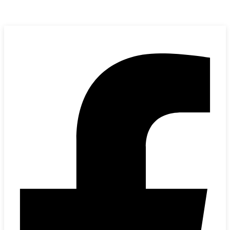
Kervan Makina
bilgi@kervanmakina.com
+90 (212) 501 00 94
+90 (532) 635 62 82