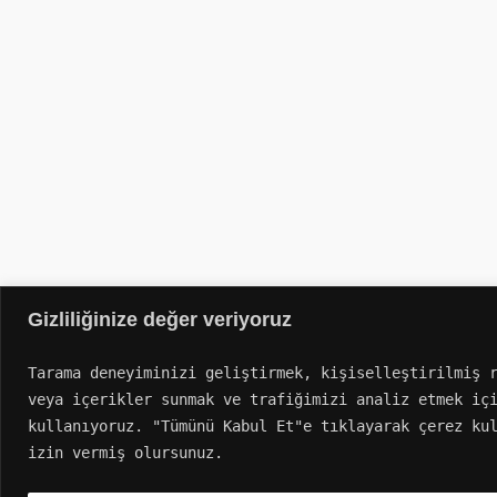
Gizliliğinize değer veriyoruz
Tarama deneyiminizi geliştirmek, kişiselleştirilmiş r
veya içerikler sunmak ve trafiğimizi analiz etmek içi
kullanıyoruz. "Tümünü Kabul Et"e tıklayarak çerez kul
izin vermiş olursunuz.