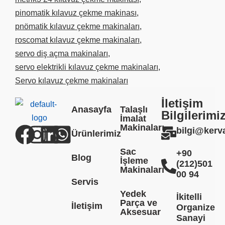
pinomatik kılavuz çekme makinası
,
pnömatik kılavuz çekme makinaları
,
roscomat kılavuz çekme makinaları
,
servo diş açma makinaları
,
servo elektrikli kılavuz çekme makinaları
,
Servo kılavuz çekme makinaları
İletişim
Anasayfa
Talaşlı
Bilgilerimi
İmalat
Makinaları
bilgi@ker
Ürünlerimiz
Sac
+90
Blog
İşleme
(212)501
Makinaları
00 94
Servis
Yedek
İkitelli
Parça ve
İletişim
Organize
Aksesuar
Sanayi