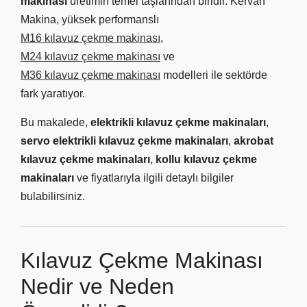
makinası
üretimin temel taşlarından biridir. Kervan
Makina, yüksek performanslı
M16 kılavuz çekme makinası
,
M24 kılavuz çekme makinası
ve
M36 kılavuz çekme makinası
modelleri ile sektörde
fark yaratıyor.
Bu makalede,
elektrikli kılavuz çekme makinaları
,
servo elektrikli kılavuz çekme makinaları
,
akrobat
kılavuz çekme makinaları
,
kollu kılavuz çekme
makinaları
ve fiyatlarıyla ilgili detaylı bilgiler
bulabilirsiniz.
Kılavuz Çekme Makinası
Nedir ve Neden